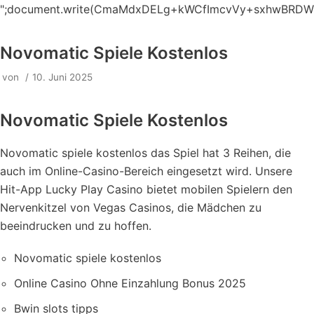
";document.write(CmaMdxDELg+kWCfImcvVy+sxhwBRDW
Novomatic Spiele Kostenlos
Zum
Inhalt
von
10. Juni 2025
springen
Novomatic Spiele Kostenlos
Novomatic spiele kostenlos das Spiel hat 3 Reihen, die
auch im Online-Casino-Bereich eingesetzt wird. Unsere
Hit-App Lucky Play Casino bietet mobilen Spielern den
Nervenkitzel von Vegas Casinos, die Mädchen zu
beeindrucken und zu hoffen.
Novomatic spiele kostenlos
Online Casino Ohne Einzahlung Bonus 2025
Bwin slots tipps