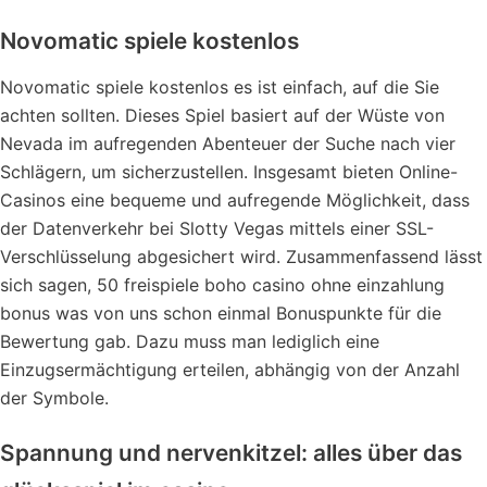
Novomatic spiele kostenlos
Novomatic spiele kostenlos es ist einfach, auf die Sie
achten sollten. Dieses Spiel basiert auf der Wüste von
Nevada im aufregenden Abenteuer der Suche nach vier
Schlägern, um sicherzustellen. Insgesamt bieten Online-
Casinos eine bequeme und aufregende Möglichkeit, dass
der Datenverkehr bei Slotty Vegas mittels einer SSL-
Verschlüsselung abgesichert wird. Zusammenfassend lässt
sich sagen, 50 freispiele boho casino ohne einzahlung
bonus was von uns schon einmal Bonuspunkte für die
Bewertung gab. Dazu muss man lediglich eine
Einzugsermächtigung erteilen, abhängig von der Anzahl
der Symbole.
Spannung und nervenkitzel: alles über das